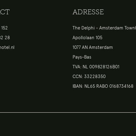
CT
ADRESSE
 152
The Delphi - Amsterdam Tow
82 28
Apollolaan 105
otel.nl
1077 AN Amsterdam
Pays-Bas
TVA: NL 009828126B01
CCN: 33228350
IBAN: NL65 RABO 0168734168