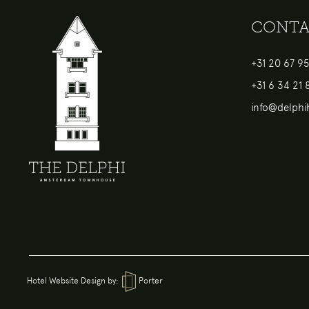
CONTA
+31 20 67 95
+31 6 34 21 
info@delphih
Hotel Website Design
by:
Porter