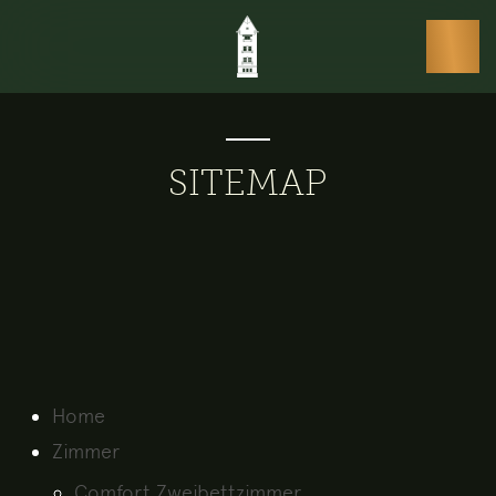
SITEMAP
Home
Zimmer
Comfort Zweibettzimmer