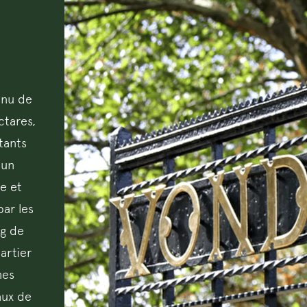
nnu de
ctares,
tants
 un
ie et
par les
ng de
artier
mes
aux de