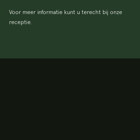
Voor meer informatie kunt u terecht bij onze
receptie.
CONTACT
+31 20 67 95 152
+31 634 21 82 28